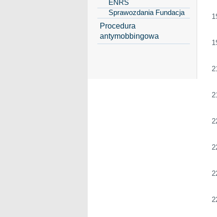
ENRS
Sprawozdania Fundacja
1
Procedura
antymobbingowa
1
2
2
2
2
2
2