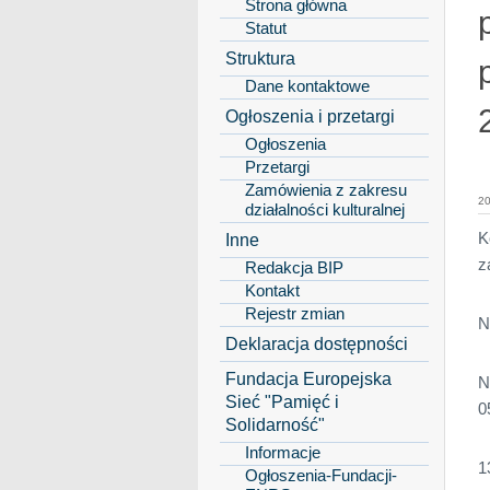
Strona główna
Statut
Struktura
Dane kontaktowe
Ogłoszenia i przetargi
Ogłoszenia
Przetargi
Zamówienia z zakresu
20
działalności kulturalnej
K
Inne
z
Redakcja BIP
Kontakt
Rejestr zmian
N
Deklaracja dostępności
Fundacja Europejska
N
Sieć "Pamięć i
0
Solidarność"
Informacje
1
Ogłoszenia-Fundacji-