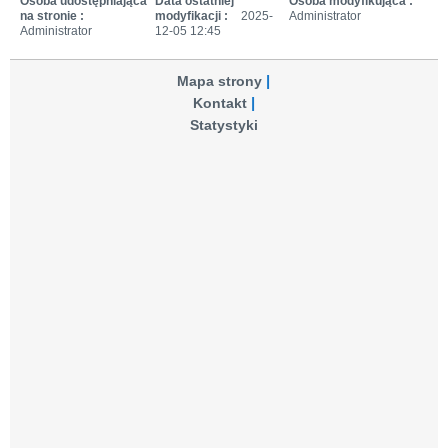
Osoba udostępniająca
Data ostatniej
Osoba modyfikująca :
na stronie :
modyfikacji :
2025-
Administrator
Administrator
12-05 12:45
Mapa strony
Kontakt
Statystyki