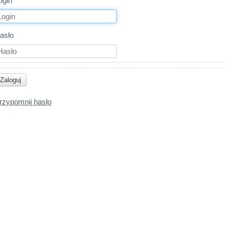
ogin
asło
rzypomnij hasło